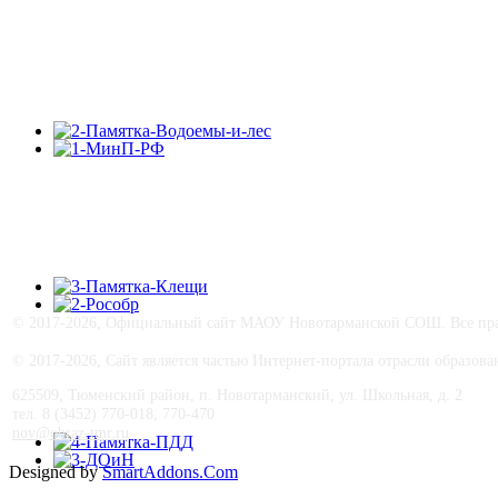
© 2017-
2026, Официальный сайт МАОУ Новотарманской СОШ. Все прав
© 2017-
2026, Сайт является частью Интернет-портала отрасли образо
625509, Тюменский район, п. Новотарманский, ул. Школьная, д. 2
тел. 8 (3452) 770-018, 770-470
nov@obraz-tmr.ru
Designed by
SmartAddons.Com