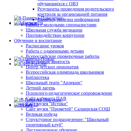
обучающихся с ОВЗ
Результаты проведения родительского
контроля за организацией питания
Памятки, полезна информация
Работа с молодыми специалистами
Школьная служба медиации
Противодействие коррупции
Обучение и воспитание
Расписание уроков
Работа с одаренными детьми
Всероссийские проверочные работы
Внеурочная занятость
Центр детских инициатив
Всероссийская олимпиада школьников
Библиотека
Школьный театр "Арлекин"
Летний лагерь
Психолого-педагогическое сопровождение
Сайт кабинета ПАВ
Сайт музея "Истоки"
Сайт музея "Прометей" Салаирская СОШ
Великая победа
Структурное подразделение: "Школьный
спортивный клуб"
Дистанционное обучение