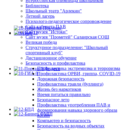
Всероссийская олимпиада школьников
Библиотека
Школьный театр "Арлекин"
Летний лагерь
Психолого-педагогическое сопровождение
Сайт кабинета ПАВ
Сайт музея "Истоки"
Сайт музея "Прометей" Салаирская СОШ
Великая победа
Структурное подразделение: "Школьный
спортивный клуб"
Дистанционное обучение
Безопасность и профилактика
Профилактика экстремизма и терроризма
Профилактика ОРВИ, гриппа, COVID-19
Дорожная безопасность
Профилактика травли (буллинга)
Жизнь без наркотиков
Время питаться правильно
Безопасное лето
Профилактика употребления ПАВ и
формирования навыка здорового образа
жизни
Компьютер и безопасность
Безопасность на водных объектах