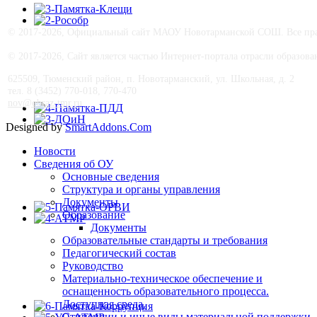
© 2017-
2026, Официальный сайт МАОУ Новотарманской СОШ. Все прав
© 2017-
2026, Сайт является частью Интернет-портала отрасли образо
625509, Тюменский район, п. Новотарманский, ул. Школьная, д. 2
тел. 8 (3452) 770-018, 770-470
nov@obraz-tmr.ru
Designed by
SmartAddons.Com
Новости
Сведения об ОУ
Основные сведения
Структура и органы управления
Документы
Образование
Документы
Образовательные стандарты и требования
Педагогический состав
Руководство
Материально-техническое обеспечение и
оснащенность образовательного процесса.
Доступная среда.
Стипендии и иные виды материальной поддержки