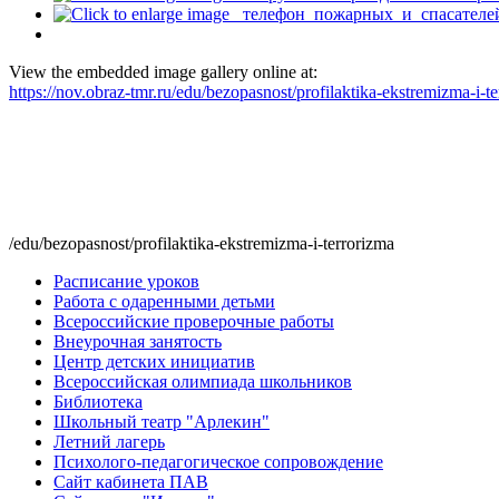
View the embedded image gallery online at:
https://nov.obraz-tmr.ru/edu/bezopasnost/profilaktika-ekstremizma-i-
/edu/bezopasnost/profilaktika-ekstremizma-i-terrorizma
Расписание уроков
Работа с одаренными детьми
Всероссийские проверочные работы
Внеурочная занятость
Центр детских инициатив
Всероссийская олимпиада школьников
Библиотека
Школьный театр "Арлекин"
Летний лагерь
Психолого-педагогическое сопровождение
Сайт кабинета ПАВ