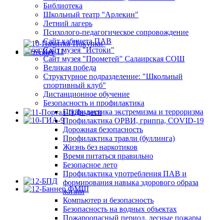
Библиотека
Школьный театр "Арлекин"
Летний лагерь
Психолого-педагогическое сопровождение
Сайт кабинета ПАВ
Сайт музея "Истоки"
Сайт музея "Прометей" Салаирская СОШ
Великая победа
Структурное подразделение: "Школьный
спортивный клуб"
Дистанционное обучение
Безопасность и профилактика
Профилактика экстремизма и терроризма
Профилактика ОРВИ, гриппа, COVID-19
Дорожная безопасность
Профилактика травли (буллинга)
Жизнь без наркотиков
Время питаться правильно
Безопасное лето
Профилактика употребления ПАВ и
формирования навыка здорового образа
жизни
Компьютер и безопасность
Безопасность на водных объектах
Пожароопасный период, лесные пожары