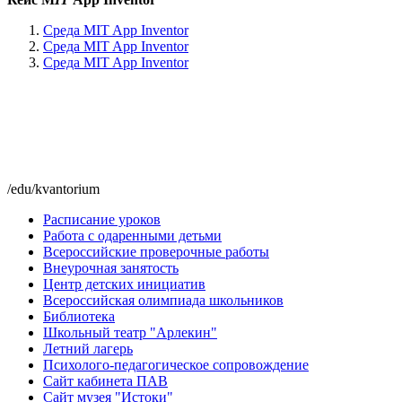
Среда MIT App Inventor
Среда MIT App Inventor
Среда MIT App Inventor
/edu/kvantorium
Расписание уроков
Работа с одаренными детьми
Всероссийские проверочные работы
Внеурочная занятость
Центр детских инициатив
Всероссийская олимпиада школьников
Библиотека
Школьный театр "Арлекин"
Летний лагерь
Психолого-педагогическое сопровождение
Сайт кабинета ПАВ
Сайт музея "Истоки"