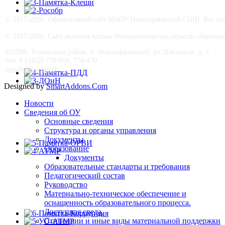
© 2017-
2026, Официальный сайт МАОУ Новотарманской СОШ. Все прав
© 2017-
2026, Сайт является частью Интернет-портала отрасли образо
625509, Тюменский район, п. Новотарманский, ул. Школьная, д. 2
тел. 8 (3452) 770-018, 770-470
nov@obraz-tmr.ru
Designed by
SmartAddons.Com
Новости
Сведения об ОУ
Основные сведения
Структура и органы управления
Документы
Образование
Документы
Образовательные стандарты и требования
Педагогический состав
Руководство
Материально-техническое обеспечение и
оснащенность образовательного процесса.
Доступная среда.
Стипендии и иные виды материальной поддержки