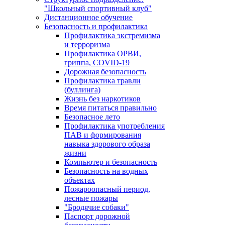
"Школьный спортивный клуб"
Дистанционное обучение
Безопасность и профилактика
Профилактика экстремизма
и терроризма
Профилактика ОРВИ,
гриппа, COVID-19
Дорожная безопасность
Профилактика травли
(буллинга)
Жизнь без наркотиков
Время питаться правильно
Безопасное лето
Профилактика употребления
ПАВ и формирования
навыка здорового образа
жизни
Компьютер и безопасность
Безопасность на водных
объектах
Пожароопасный период,
лесные пожары
"Бродячие собаки"
Паспорт дорожной