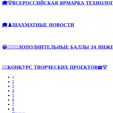
🎓💡ВСЕРОССИЙСКАЯ ЯРМАРКА ТЕХНОЛОГ
🎓♟️ШАХМАТНЫЕ НОВОСТИ
😀💁‍♀️💁‍♂️ДОПОЛНИТЕЛЬНЫЕ БАЛЛЫ ЗА ИНЖЕ
💁‍♀КОНКУРС ТВОРЧЕСКИХ ПРОЕКТОВ📖💡
1
2
3
4
5
6
7
8