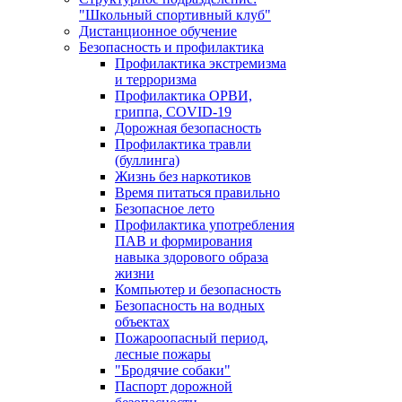
"Школьный спортивный клуб"
Дистанционное обучение
Безопасность и профилактика
Профилактика экстремизма
и терроризма
Профилактика ОРВИ,
гриппа, COVID-19
Дорожная безопасность
Профилактика травли
(буллинга)
Жизнь без наркотиков
Время питаться правильно
Безопасное лето
Профилактика употребления
ПАВ и формирования
навыка здорового образа
жизни
Компьютер и безопасность
Безопасность на водных
объектах
Пожароопасный период,
лесные пожары
"Бродячие собаки"
Паспорт дорожной