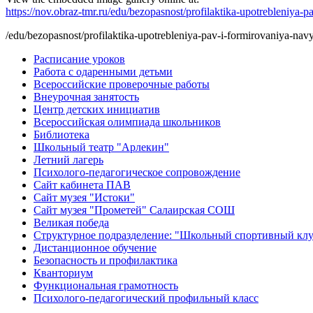
https://nov.obraz-tmr.ru/edu/bezopasnost/profilaktika-upotrebleniy
/edu/bezopasnost/profilaktika-upotrebleniya-pav-i-formirovaniya-na
Расписание уроков
Работа с одаренными детьми
Всероссийские проверочные работы
Внеурочная занятость
Центр детских инициатив
Всероссийская олимпиада школьников
Библиотека
Школьный театр "Арлекин"
Летний лагерь
Психолого-педагогическое сопровождение
Сайт кабинета ПАВ
Сайт музея "Истоки"
Сайт музея "Прометей" Салаирская СОШ
Великая победа
Структурное подразделение: "Школьный спортивный кл
Дистанционное обучение
Безопасность и профилактика
Кванториум
Функциональная грамотность
Психолого-педагогический профильный класс