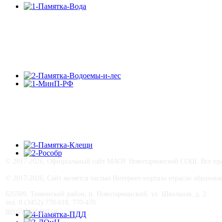
© 2017-
2026, Официальный сайт МАОУ Новотарманской СОШ. Все прав
© 2017-
2026, Сайт является частью Интернет-портала отрасли образо
625509, Тюменский район, п. Новотарманский, ул. Школьная, д. 2
тел. 8 (3452) 770-018, 770-470
nov@obraz-tmr.ru