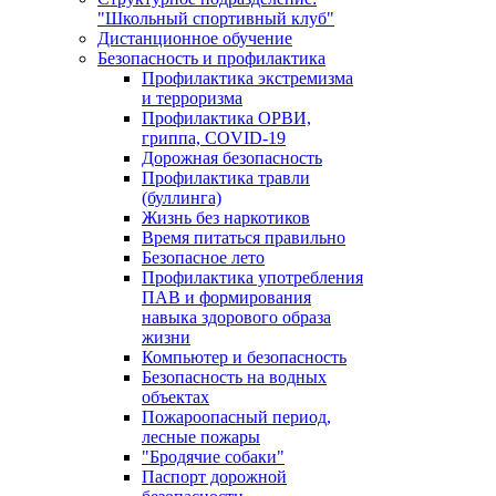
"Школьный спортивный клуб"
Дистанционное обучение
Безопасность и профилактика
Профилактика экстремизма
и терроризма
Профилактика ОРВИ,
гриппа, COVID-19
Дорожная безопасность
Профилактика травли
(буллинга)
Жизнь без наркотиков
Время питаться правильно
Безопасное лето
Профилактика употребления
ПАВ и формирования
навыка здорового образа
жизни
Компьютер и безопасность
Безопасность на водных
объектах
Пожароопасный период,
лесные пожары
"Бродячие собаки"
Паспорт дорожной