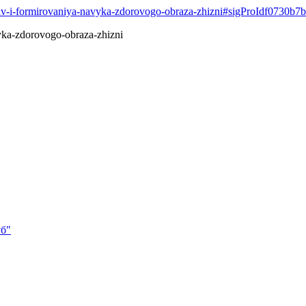
a-pav-i-formirovaniya-navyka-zdorovogo-obraza-zhizni#sigProIdf0730b7
vyka-zdorovogo-obraza-zhizni
уб"