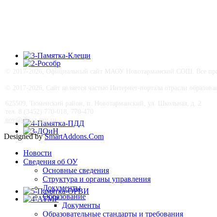
© 2017-
2026, Официальный сайт МАОУ Новотарманской СОШ. Все прав
© 2017-
2026, Сайт является частью Интернет-портала отрасли образо
625509, Тюменский район, п. Новотарманский, ул. Школьная, д. 2
тел. 8 (3452) 770-018, 770-470
nov@obraz-tmr.ru
Designed by
SmartAddons.Com
Новости
Сведения об ОУ
Основные сведения
Структура и органы управления
Документы
Образование
Документы
Образовательные стандарты и требования