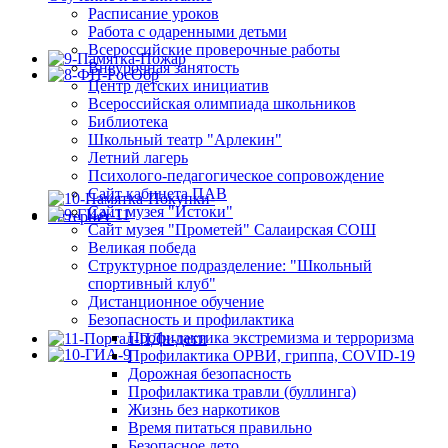
Расписание уроков
Работа с одаренными детьми
Всероссийские проверочные работы
Внеурочная занятость
Центр детских инициатив
Всероссийская олимпиада школьников
Библиотека
Школьный театр "Арлекин"
Летний лагерь
Психолого-педагогическое сопровождение
Сайт кабинета ПАВ
Сайт музея "Истоки"
Сайт музея "Прометей" Салаирская СОШ
Великая победа
Структурное подразделение: "Школьный
спортивный клуб"
Дистанционное обучение
Безопасность и профилактика
Профилактика экстремизма и терроризма
Профилактика ОРВИ, гриппа, COVID-19
Дорожная безопасность
Профилактика травли (буллинга)
Жизнь без наркотиков
Время питаться правильно
Безопасное лето