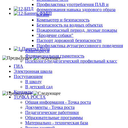
Профилактика употребления ПАВ и
формирования навыка здорового образа
жизни
Компьютер и безопасность
Безопасность на водных объектах
Пожароопасный период, лесные пожары
"Бродячие собаки"
Паспорт дорожной безопасности
Профилактика аутоагрессивного поведения
Кванториум
Функциональная грамотность
Психолого-педагогический профильный класс
ГИА
Электронная школа
Поступающим
В школу
В детский сад
Контакты
ТОЧКА РОСТА
Общая информация - Точка роста
Документы - Точка роста
Педагогические работники
Образовательные программы
Материально - техническая база
Режим занятий