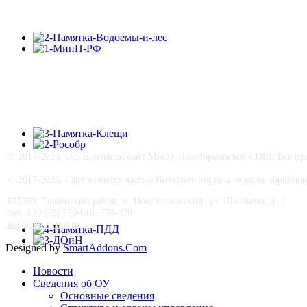
© 2017-
2026, Официальный сайт МАОУ Новотарманской СОШ. Все прав
© 2017-
2026, Сайт является частью Интернет-портала отрасли образо
625509, Тюменский район, п. Новотарманский, ул. Школьная, д. 2
тел. 8 (3452) 770-018, 770-470
nov@obraz-tmr.ru
Designed by
SmartAddons.Com
Новости
Сведения об ОУ
Основные сведения