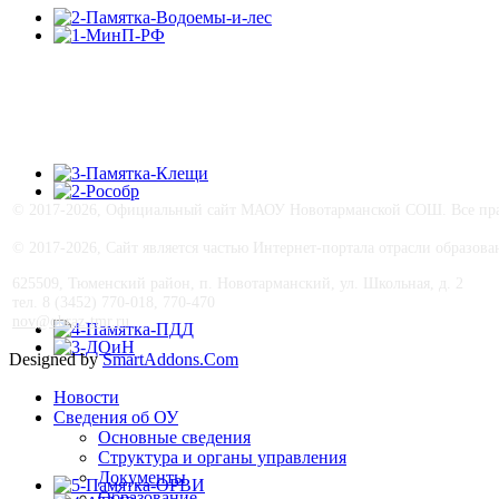
© 2017-
2026, Официальный сайт МАОУ Новотарманской СОШ. Все прав
© 2017-
2026, Сайт является частью Интернет-портала отрасли образо
625509, Тюменский район, п. Новотарманский, ул. Школьная, д. 2
тел. 8 (3452) 770-018, 770-470
nov@obraz-tmr.ru
Designed by
SmartAddons.Com
Новости
Сведения об ОУ
Основные сведения
Структура и органы управления
Документы
Образование