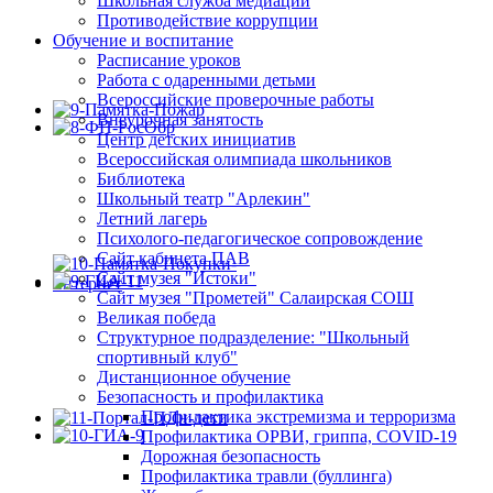
Школьная служба медиации
Противодействие коррупции
Обучение и воспитание
Расписание уроков
Работа с одаренными детьми
Всероссийские проверочные работы
Внеурочная занятость
Центр детских инициатив
Всероссийская олимпиада школьников
Библиотека
Школьный театр "Арлекин"
Летний лагерь
Психолого-педагогическое сопровождение
Сайт кабинета ПАВ
Сайт музея "Истоки"
Сайт музея "Прометей" Салаирская СОШ
Великая победа
Структурное подразделение: "Школьный
спортивный клуб"
Дистанционное обучение
Безопасность и профилактика
Профилактика экстремизма и терроризма
Профилактика ОРВИ, гриппа, COVID-19
Дорожная безопасность
Профилактика травли (буллинга)