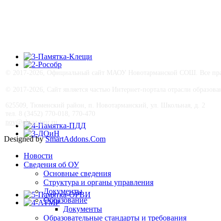
© 2017-
2026, Официальный сайт МАОУ Новотарманской СОШ. Все прав
© 2017-
2026, Сайт является частью Интернет-портала отрасли образо
625509, Тюменский район, п. Новотарманский, ул. Школьная, д. 2
тел. 8 (3452) 770-018, 770-470
nov@obraz-tmr.ru
Designed by
SmartAddons.Com
Новости
Сведения об ОУ
Основные сведения
Структура и органы управления
Документы
Образование
Документы
Образовательные стандарты и требования