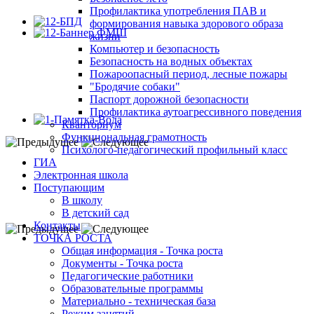
Профилактика употребления ПАВ и
формирования навыка здорового образа
жизни
Компьютер и безопасность
Безопасность на водных объектах
Пожароопасный период, лесные пожары
"Бродячие собаки"
Паспорт дорожной безопасности
Профилактика аутоагрессивного поведения
Кванториум
Функциональная грамотность
Психолого-педагогический профильный класс
ГИА
Электронная школа
Поступающим
В школу
В детский сад
Контакты
ТОЧКА РОСТА
Общая информация - Точка роста
Документы - Точка роста
Педагогические работники
Образовательные программы
Материально - техническая база
Режим занятий