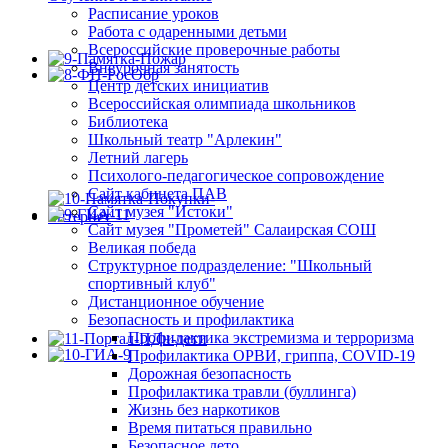
Расписание уроков
Работа с одаренными детьми
Всероссийские проверочные работы
Внеурочная занятость
Центр детских инициатив
Всероссийская олимпиада школьников
Библиотека
Школьный театр "Арлекин"
Летний лагерь
Психолого-педагогическое сопровождение
Сайт кабинета ПАВ
Сайт музея "Истоки"
Сайт музея "Прометей" Салаирская СОШ
Великая победа
Структурное подразделение: "Школьный
спортивный клуб"
Дистанционное обучение
Безопасность и профилактика
Профилактика экстремизма и терроризма
Профилактика ОРВИ, гриппа, COVID-19
Дорожная безопасность
Профилактика травли (буллинга)
Жизнь без наркотиков
Время питаться правильно
Безопасное лето